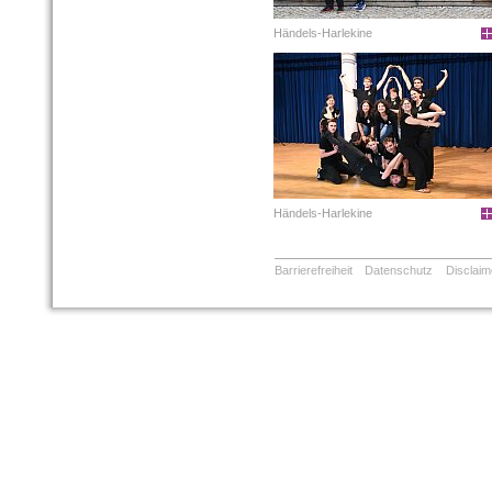
Händels-Harlekine
Händels-Harlekine
Barrierefreiheit
Datenschutz
Disclaim