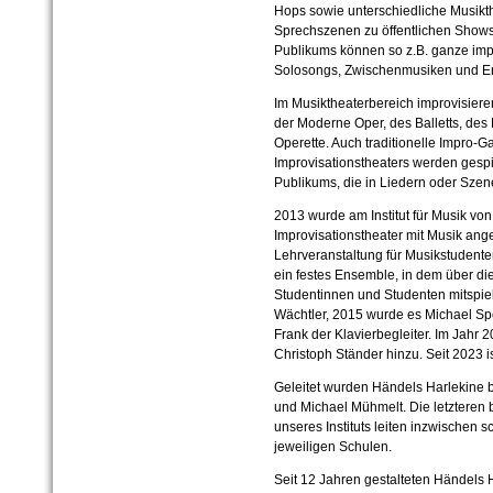
Hops sowie unterschiedliche Musikth
Sprechszenen zu öffentlichen Show
Publikums können so z.B. ganze impr
Solosongs, Zwischenmusiken und E
Im Musiktheaterbereich improvisiere
der Moderne Oper, des Balletts, des
Operette. Auch traditionelle Impro
Improvisationstheaters werden gespi
Publikums, die in Liedern oder Szen
2013 wurde am Institut für Musik vo
Improvisationstheater mit Musik ang
Lehrveranstaltung für Musikstudente
ein festes Ensemble, in dem über di
Studentinnen und Studenten mitspielt
Wächtler, 2015 wurde es Michael Sp
Frank der Klavierbegleiter. Im Jahr 
Christoph Ständer hinzu. Seit 2023 i
Geleitet wurden Händels Harlekine 
und Michael Mühmelt. Die letzteren
unseres Instituts leiten inzwischen 
jeweiligen Schulen.
Seit 12 Jahren gestalteten Händels 