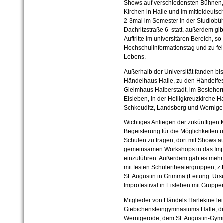
Shows auf verschiedensten Bühnen, 
Kirchen in Halle und im mitteldeut
2-3mal im Semester in der Studiobü
Dachritzstraße 6 statt, außerdem gib
Auftritte im universitären Bereich, 
Hochschulinformationstag und zu fei
Lebens.
Außerhalb der Universität fanden bi
Händelhaus Halle, zu den Händelfes
Gleimhaus Halberstadt, im Bestehor
Eisleben, in der Heiligkreuzkirche Ha
Schkeuditz, Landsberg und Werniger
Wichtiges Anliegen der zukünftigen 
Begeisterung für die Möglichkeiten 
Schulen zu tragen, dort mit Shows a
gemeinsamen Workshops in das Impro
einzuführen. Außerdem gab es me
mit festen Schülertheatergruppen, 
St. Augustin in Grimma (Leitung: Ur
Improfestival in Eisleben mit Grup
Mitglieder von Händels Harlekine le
Giebichensteingymnasiums Halle, 
Wernigerode, dem St. Augustin-Gy