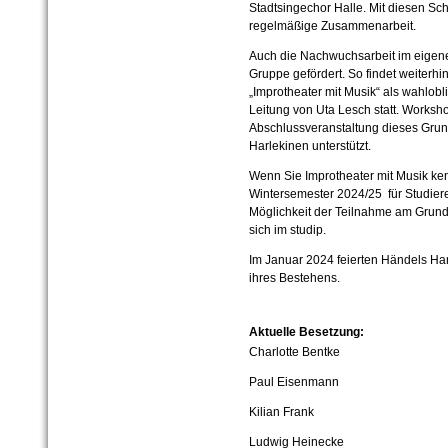
Stadtsingechor Halle. Mit diesen Sch
regelmäßige Zusammenarbeit.
Auch die Nachwuchsarbeit im eigenen
Gruppe gefördert. So findet weiterh
„Improtheater mit Musik“ als wahlobl
Leitung von Uta Lesch statt. Worksh
Abschlussveranstaltung dieses Gru
Harlekinen unterstützt.
Wenn Sie Improtheater mit Musik ken
Wintersemester 2024/25 für Studier
Möglichkeit der Teilnahme am Grundk
sich im studip.
Im Januar 2024 feierten Händels Ha
ihres Bestehens.
Aktuelle Besetzung:
Charlotte Bentke
Paul Eisenmann
Kilian Frank
Ludwig Heinecke