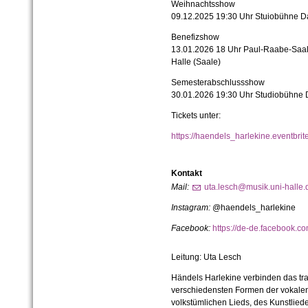
Weihnachtsshow
09.
12.
2025 19:30 Uhr Stuiobühne Dach
Benefizshow
13.
01.
2026 18 Uhr Paul-
Raabe-
Saal
Halle (Saale)
Semesterabschlussshow
30.
01.
2026 19:30 Uhr Studiobühne Da
Tickets unter:
https://haendels_harlekine.eventbr
Kontakt
Mail:
uta.lesch@musik.uni-halle.
Instagram:
@haendels_
harlekine
Facebook:
https://de-de.facebook.
Leitung: Uta Lesch
Händels Harlekine verbinden das trad
verschiedensten Formen der vokalen
volkstümlichen Lieds, des Kunstlied