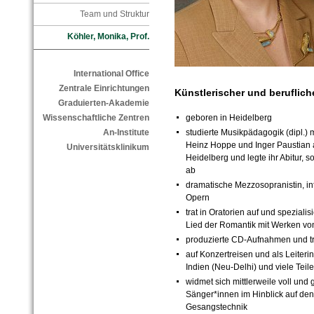
Team und Struktur
Köhler, Monika, Prof.
International Office
Zentrale Einrichtungen
Künstlerischer und beruflic
Graduierten-Akademie
Wissenschaftliche Zentren
geboren in Heidelberg
An-Institute
studierte Musikpädagogik (dipl.
Heinz Hoppe und Inger Paustian 
Universitätsklinikum
Heidelberg und legte ihr Abitur, 
ab
dramatische Mezzosopranistin, in
Opern
trat in Oratorien auf und spezialis
Lied der Romantik mit Werken vo
produzierte CD-Aufnahmen und tr
auf Konzertreisen und als Leiteri
Indien (Neu-Delhi) und viele Teil
widmet sich mittlerweile voll und
Sänger*innen im Hinblick auf den
Gesangstechnik