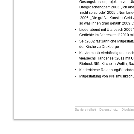
Gesangsklassenprojekten von Ut
Dreigroschenoper“ 2003, „Ich ab
nicht so spröde“ 2005, „Nun fange
2006, „Die größte Kunst ist Geld 
so was ihnen grad gefällt“ 2009,
Liederabend mit Uta Lesch 2009 
Gedichte im Jahreskreis“ 2010 m
Seit 2002 fast jährliche Mitgesta
der Kirche zu Druxberge
Klaviermusik vierhändig und sech
vier/sechs Hände“ seit 2011 mit 
Riebeck Stift, Kirche in Wettin, S
Kinderkirche Reideburg/Büschdor
Mitgestaltung von Kreismusikschu
Barrierefreiheit
Datenschutz
Disclaim