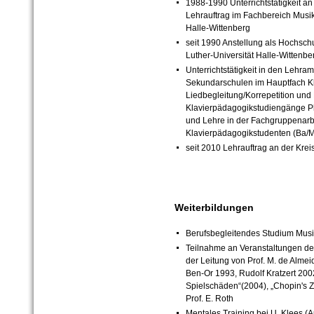
1988-1990 Unterrichtstätigkeit a
Lehrauftrag im Fachbereich Musik
Halle-Wittenberg
seit 1990 Anstellung als Hochschu
Luther-Universität Halle-Wittenbe
Unterrichtstätigkeit in den Lehr
Sekundarschulen im Hauptfach K
Liedbegleitung/Korrepetition un
Klavierpädagogikstudiengänge P
und Lehre in der Fachgruppenarb
Klavierpädagogikstudenten (Ba/
seit 2010 Lehrauftrag an der Kre
Weiterbildungen
Berufsbegleitendes Studium Musi
Teilnahme an Veranstaltungen de
der Leitung von Prof. M. de Almeid
Ben-Or 1993, Rudolf Kratzert 2002
Spielschäden“(2004), „Chopin's Z
Prof. E. Roth
Mentales Training bei U. Klees (