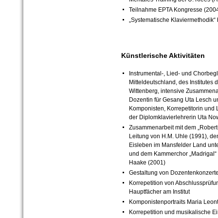
Teilnahme EPTA Kongresse (2004
„Systematische Klaviermethodik“ b
Künstlerische Aktivitäten
Instrumental-, Lied- und Chorbeg
Mitteldeutschland, des Institutes 
Wittenberg, intensive Zusammena
Dozentin für Gesang Uta Lesch u
Komponisten, Korrepetitorin und
der Diplomklavierlehrerin Uta N
Zusammenarbeit mit dem „Robert
Leitung von H.M. Uhle (1991), de
Eisleben im Mansfelder Land unt
und dem Kammerchor „Madrigal“ Ei
Haake (2001)
Gestaltung von Dozentenkonzerten
Korrepetition von Abschlussprüf
Hauptfächer am Institut
Komponistenportraits Maria Leon
Korrepetition und musikalische E