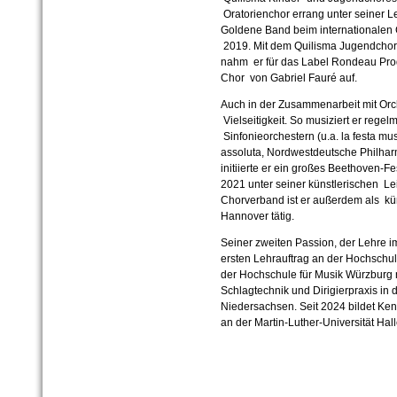
Oratorienchor errang unter seiner L
Goldene Band beim internationalen 
2019. Mit dem Quilisma Jugendchor
nahm er für das Label Rondeau Prod
Chor von Gabriel Fauré auf.
Auch in der Zusammenarbeit mit Orc
Vielseitigkeit. So musiziert er rege
Sinfonieorchestern (u.a. la festa mu
assoluta, Nordwestdeutsche Philhar
initiierte er ein großes Beethoven-F
2021 unter seiner künstlerischen Le
Chorverband ist er außerdem als kün
Hannover tätig.
Seiner zweiten Passion, der Lehre 
ersten Lehrauftrag an der Hochschu
der Hochschule für Musik Würzburg n
Schlagtechnik und Dirigierpraxis in
Niedersachsen. Seit 2024 bildet Ke
an der Martin-Luther-Universität Hal