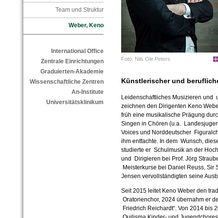
Team und Struktur
Weber, Keno
International Office
Foto: Nils Ole Peters
Zentrale Einrichtungen
Graduierten-Akademie
Künstlerischer und beruflic
Wissenschaftliche Zentren
An-Institute
Leidenschaftliches Musizieren und
Universitätsklinikum
zeichnen den Dirigenten Keno Weber 
früh eine musikalische Prägung du
Singen in Chören (u.a. Landesjugen
Voices und Norddeutscher Figuralch
ihm entfachte. In dem Wunsch, diese
studierte er Schulmusik an der Hoc
und Dirigieren bei Prof. Jörg Strau
Meisterkurse bei Daniel Reuss, Sir
Jensen vervollständigten seine Ausb
Seit 2015 leitet Keno Weber den tr
Oratorienchor, 2024 übernahm er de
Friedrich Reichardt“. Von 2014 bis 2
Quilisma Kinder- und Jugendchores