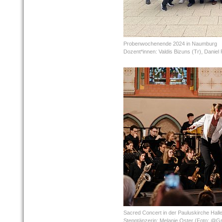
Probenwochenende 2024 in Naumburg
Dozent*innen: Valdis Bizuns (Tr), Daniel 
Sacred Concert in der Pauluskirche Hall
Stepptänzerin: Melanie Oster (Foto: @Gr