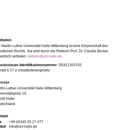
titution
 Martin-Luther-Universität Halle-Wittenberg ist eine Körperschaft des
entlichen Rechts. Sie wird durch die Rektorin Prof. Dr. Claudia Becker
etzlich vertreten:
rektorin@uni-halle.de
satzsteuer-Identifikationsnummer
DE811353703
mäß § 27 a Umsatzsteuergesetz
resse
tin-Luther-Universität Halle-Wittenberg
versitätsplatz 10
108 Halle
utschland
ntakt
x
+49 (0)345 55 27 077
Mail
info@uni-halle.de