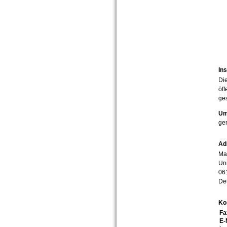
Ins
Die
öff
ges
Um
ge
Ad
Mar
Uni
06
De
Ko
Fa
E-