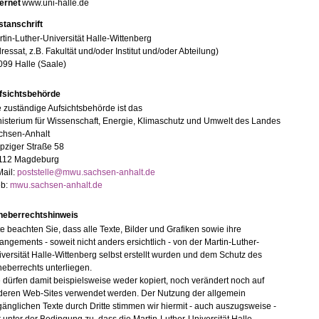
ternet
www.uni-halle.de
stanschrift
tin-Luther-Universität Halle-Wittenberg
ressat, z.B. Fakultät und/oder Institut und/oder Abteilung)
099 Halle (Saale)
fsichtsbehörde
 zuständige Aufsichtsbehörde ist das
isterium für Wissenschaft, Energie, Klimaschutz und Umwelt des Landes
chsen-Anhalt
pziger Straße 58
112 Magdeburg
Mail:
poststelle@mwu.sachsen-anhalt.de
b:
mwu.sachsen-anhalt.de
heberrechtshinweis
te beachten Sie, dass alle Texte, Bilder und Grafiken sowie ihre
angements - soweit nicht anders ersichtlich - von der Martin-Luther-
versität Halle-Wittenberg selbst erstellt wurden und dem Schutz des
eberrechts unterliegen.
 dürfen damit beispielsweise weder kopiert, noch verändert noch auf
deren Web-Sites verwendet werden. Der Nutzung der allgemein
änglichen Texte durch Dritte stimmen wir hiermit - auch auszugsweise -