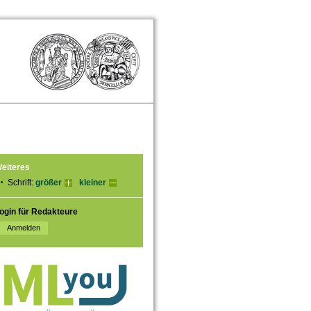
eiteres
Schrift:
größer
kleiner
ogin für Redakteure