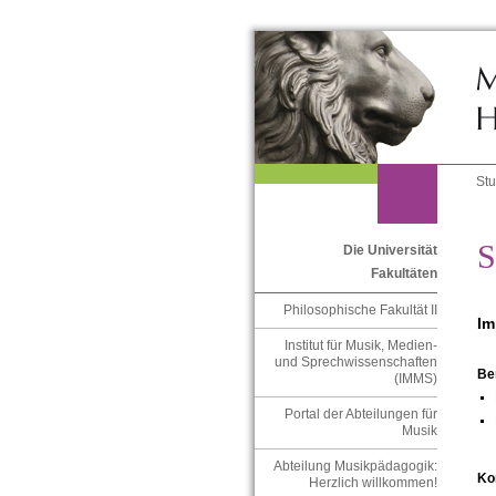
St
S
Die Universität
Fakultäten
Philosophische Fakultät II
Im
Institut für Musik, Medien-
und Sprechwissenschaften
Be
(IMMS)
Portal der Abteilungen für
Musik
Abteilung Musikpädagogik:
Ko
Herzlich willkommen!