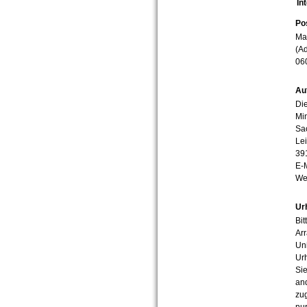
In
Po
Mar
(Ad
06
Au
Die
Min
Sa
Lei
39
E-
We
Ur
Bit
Arr
Uni
Urh
Sie
an
zug