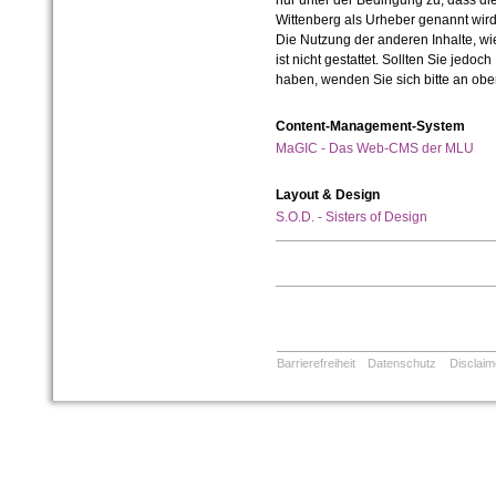
nur unter der Bedingung zu, dass die
Wittenberg als Urheber genannt wird
Die Nutzung der anderen Inhalte, wie
ist nicht gestattet. Sollten Sie jedo
haben, wenden Sie sich bitte an ob
Content-Management-System
MaGIC - Das Web-CMS der MLU
Layout & Design
S.O.D. - Sisters of Design
Barrierefreiheit
Datenschutz
Disclaim