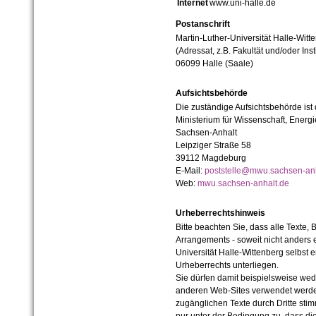
Internet
www.uni-halle.de
Postanschrift
Martin-Luther-Universität Halle-Witt
(Adressat, z.B. Fakultät und/oder Inst
06099 Halle (Saale)
Aufsichtsbehörde
Die zuständige Aufsichtsbehörde ist
Ministerium für Wissenschaft, Ener
Sachsen-Anhalt
Leipziger Straße 58
39112 Magdeburg
E-Mail:
poststelle@mwu.sachsen-anh
Web:
mwu.sachsen-anhalt.de
Urheberrechtshinweis
Bitte beachten Sie, dass alle Texte, 
Arrangements - soweit nicht anders er
Universität Halle-Wittenberg selbst 
Urheberrechts unterliegen.
Sie dürfen damit beispielsweise wed
anderen Web-Sites verwendet werde
zugänglichen Texte durch Dritte sti