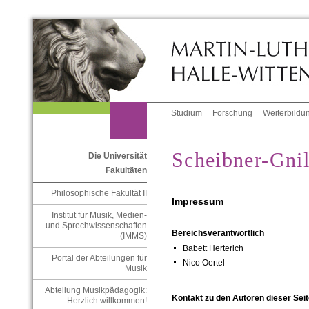
Studium
Forschung
Weiterbildu
Scheibner-Gnil
Die Universität
Fakultäten
Philosophische Fakultät II
Impressum
Institut für Musik, Medien-
und Sprechwissenschaften
Bereichsverantwortlich
(IMMS)
Babett Herterich
Portal der Abteilungen für
Nico Oertel
Musik
Abteilung Musikpädagogik:
Kontakt zu den Autoren dieser Seit
Herzlich willkommen!